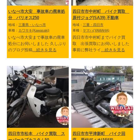
いなべ市大安 事故車の廃車処
四日市市中村町 バイク買取
分 バリオス250
原付ジョグ(SA39) 不動車
地域：
三重県・いなべ市
地域：
三重・四日市
車種：
カワサキ(Kawasaki)
車種：
ヤマハ(YAMAHA)
いなべ市大安まで事故車の廃車
四日市市中村町までバイク買
処分にお伺いしました 久しぶり
取 出張買取にお伺いしました
のブログ投稿
...続きを見る
事前に弊社ライ
...続きを見る
四日市市松本 バイク買取 ス
四日市市平津新町 バイク回
ーパーカブカスタム50
収 原付ディオ(AF68)