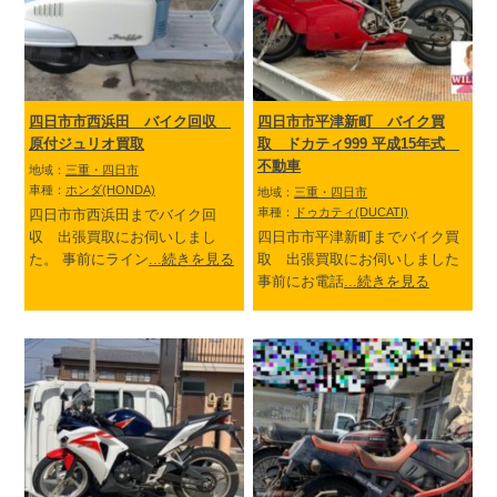
四日市市西浜田 バイク回収
四日市市平津新町 バイク買
原付ジュリオ買取
取 ドカティ999 平成15年式
不動車
地域：
三重・四日市
車種：
ホンダ(HONDA)
地域：
三重・四日市
車種：
ドゥカティ(DUCATI)
四日市市西浜田までバイク回
収 出張買取にお伺いしまし
四日市市平津新町までバイク買
た。 事前にライン
...続きを見る
取 出張買取にお伺いしました
事前にお電話
...続きを見る