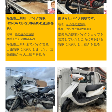
松阪市上川町 バイク買取
雨ざらしバイク買取です。
HONDA CBR250R(MC41)転倒傷
地域：
その他の愛知県
あり
車種：
カワサキ(Kawasaki)
愛知県の以前バイクショップを
地域：
その他の三重県
車種：
ホンダ(HONDA)
営業していたところに片付け＆
松阪市上川町までバイク買取
買取にお伺いし
...続きを見る
出張買取にお伺いしました。 出
張範囲から大
...続きを見る