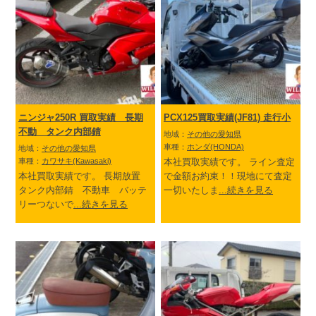
ニンジャ250R 買取実績 長期
PCX125買取実績(JF81) 走行小
不動 タンク内部錆
地域：
その他の愛知県
車種：
ホンダ(HONDA)
地域：
その他の愛知県
車種：
カワサキ(Kawasaki)
本社買取実績です。 ライン査定
本社買取実績です。 長期放置
で金額お約束！！現地にて査定
タンク内部錆 不動車 バッテ
一切いたしま
...続きを見る
リーつないで
...続きを見る