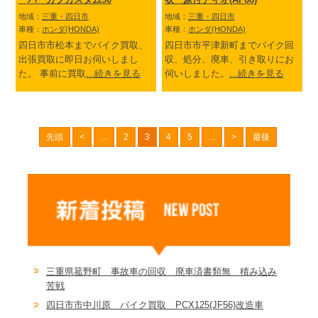
地域：
三重・四日市
地域：
三重・四日市
車種：
ホンダ(HONDA)
車種：
ホンダ(HONDA)
四日市市松本までバイク買取、
四日市市平津新町までバイク回
出張買取に即日お伺いしまし
収、処分、廃車、引き取りにお
た。 事前に買取
...続きを見る
伺いしました。
...続きを見る
先頭
<
...
2
3
4
5
...
>
最後
三重県菰野町 事故車の回収 廃車済書類無 積み込み
苦戦
四日市市中川原 バイク買取 PCX125(JF56)改造車