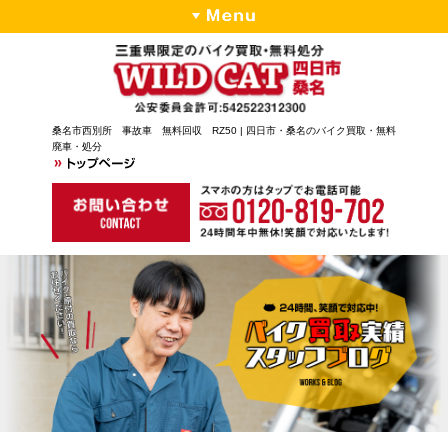
桑名市西別所 事故車 無料回収 RZ50 | 四日市・桑名のバイク買取・無料
廃車・処分