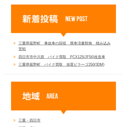
三重県菰野町 事故車の回収 廃車済書類無 積み込み
苦戦
四日市市中川原 バイク買取 PCX125(JF56)改造車
三重県菰野町 バイク買取 放置ビラーゴ250(3DM)
三重・四日市