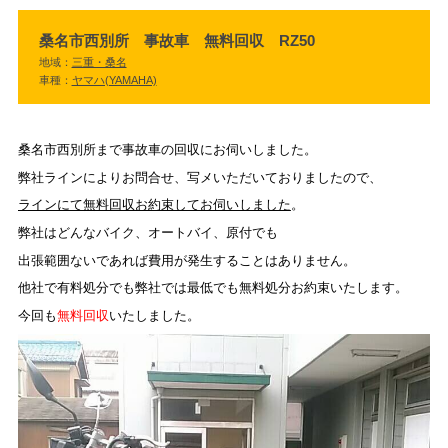
桑名市西別所 事故車 無料回収 RZ50
地域：
三重・桑名
車種：
ヤマハ(YAMAHA)
桑名市西別所まで事故車の回収にお伺いしました。
弊社ラインによりお問合せ、写メいただいておりましたので、
ラインにて無料回収お約束してお伺いしました
。
弊社はどんなバイク、オートバイ、原付でも
出張範囲ないであれば費用が発生することはありません。
他社で有料処分でも弊社では最低でも無料処分お約束いたします。
今回も
無料回収
いたしました。